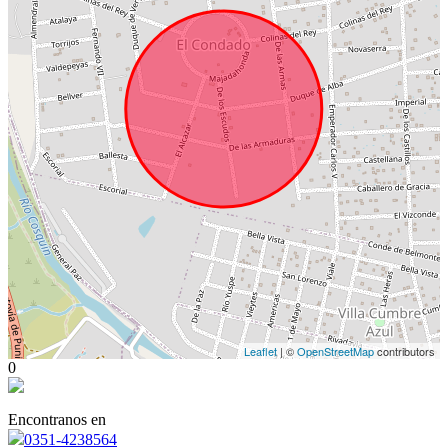
Leaflet
| ©
OpenStreetMap
contributors
0
Encontranos en
0351-4238564